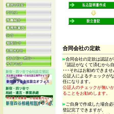
合同
会社の定款
合同会社の定款は認証が
『認証がなくて済むから
･･･それはお勧めできませ
新宿・四ツ谷で会社設立登記
公証人によるチェックが
任になります。
公証人のチェックが無い
新宿・四ツ谷で
ることをお勧めします。
相続・遺言・事業承継
ご自身で作成した場合必
登記完了できますが、