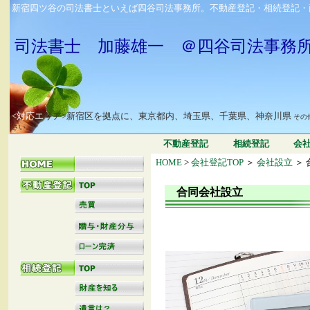
新宿四ツ谷の司法書士といえば四谷司法事務所。不動産登記・相続登記・
司法書士 加藤雄一 ＠四谷司法事務
<対応エ
リア>新宿区を拠点に、東京都内、埼玉県、千葉県、神奈川県
その
さい。
不動産登記
相続登記
会
HOME
>
会社登記TOP
＞
会社設立
＞ 
合同会社設立