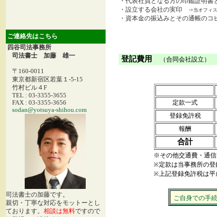
・代表社員となる方の印鑑証明書
・設立する会社の実印
⇒当オフィス
・資本金の振込みとその通帳のコ
ご連絡先はこちら
四谷司法事務所
司法書士 加藤 雄一
登記費用
（合同会社設立）
〒160-0011
東京都新宿区若葉１-5-15
竹村ビル４F
TEL : 03-3355-3655
定款一式
FAX : 03-3355-3656
sodan@yotsuya-shihou.com
登録免許税
報酬
合計
※その他交通費・通信
※定款は当事務所の登
※上記登録免許税は平
司法書士の加藤です。
ご自身での手
親切・丁寧な対応をモットーとし
ております。
相談は無料
ですので