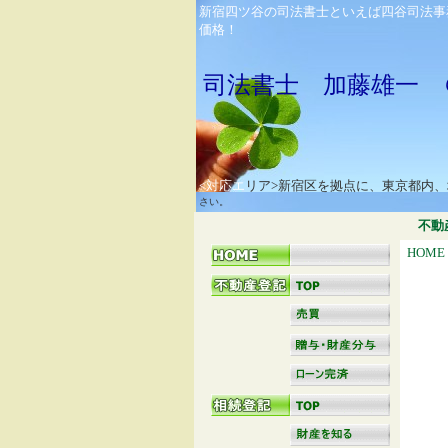
新宿四ツ谷の司法書士といえば四谷司法事
価格！
司法書士 加藤雄一 
<対応エ
リア>新宿区を拠点に、東京都内
さい。
不動
HOME