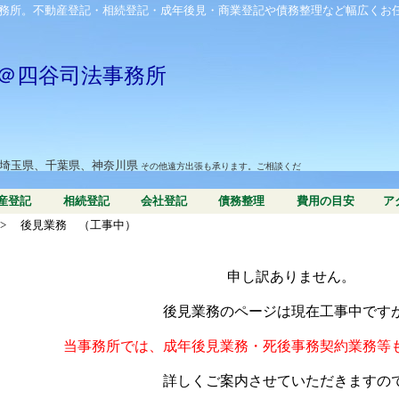
務所。不動産登記・相続登記・成年後見・商業登記や債務整理など幅広くお
＠四谷司法事務所
、埼玉県、千葉県、神奈川県
その他遠方出張も承ります。ご相談くだ
産登記
相続登記
会社登記
債務整理
費用の目安
ア
>
後見業務 （工事中）
申し訳ありません。
後見業務のページは現在工事中です
当事務所では、成年後見業務・死後事務契約業務等
詳しくご案内させていただきますの