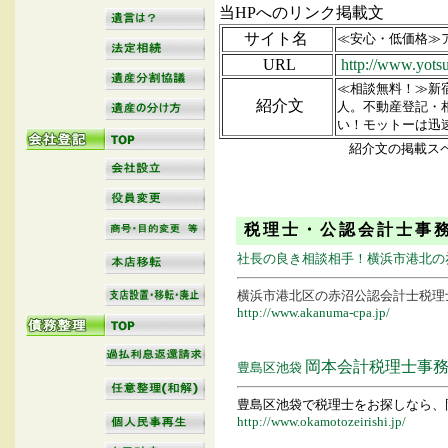
当HP
サイト名
≪安心・低価格≫
URL
http://www.yots
≪相談無料！≫新
紹介文
人。不動産登記・
い！モットーは迅
紹介文の掲載ス
税理士・公認会計士事
社長の良き相談相手！横浜市港北の
横浜市港北区の赤沼公認会計士税理
http://www.akanuma-cpa.jp/
岡本会計税理士事
豊島区池袋
豊島区池袋で税理士をお探しなら、
http://www.okamotozeirishi.jp/