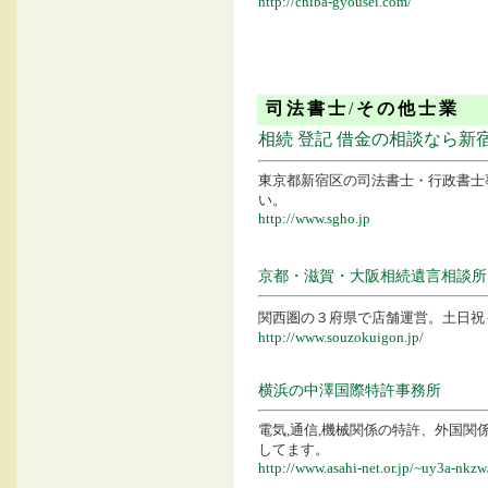
http://chiba-gyousei.com/
司法書士
/
その他士業
相続 登記 借金の相談なら
東京都新宿区の司法書士・行政書士
い。
http://www.sgho.jp
京都・滋賀・大阪相続遺言相談所
関西圏の３府県で店舗運営。土日祝
http://www.souzokuigon.jp/
横浜の中澤国際特許事務所
電気
,
通信
,
機械関係の特許、外国関
してます。
http://www.asahi-net.or.jp/~uy3a-nkzw