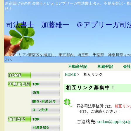
新宿四ツ谷の司法書士といえばアプリーガ司法書士法人。不動産登記・相
格！
司法書士 加藤雄一 ＠アプリーガ司
<対応エ
リア>新宿区を拠点に、東京都内、埼玉県、千葉県、神奈川県
その
さい。
不動産登記
相続登記
会社
HOME
>
相互リンク
相互リンク募集中！
四谷司法事務所では、
相互リン
ぜひ、ご連絡ください！
ご連絡先:
sodan@applega.j