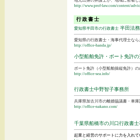
地元出身の弁護士が、地域に密着し
http://www.prof-law.com/content/advi
行政書士
半田法務
愛知県半田市の行政書士
愛知県の行政書士・海事代理士なら
http://office-handa.jp/
小型船舶免許・ボート免許の
ボート免許（小型船舶操縦免許）の
http://office-sea.info/
行政書士中野智子事務所
兵庫県加古川市の離婚協議書・車庫
http://office-nakano.com/
千葉県船橋市の川口行政書士
起業と経営のサポートに力を入れて