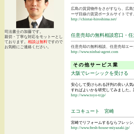
広島の賃貸物件をさがすなら、広島
ーザ目線の賃貸ポータルサイトです
http://chintai-hiroshima.net/
司法書士の加藤です。
任意売却の無料相談窓口・任意
親切・丁寧な対応をモットーとし
ております。
相談は無料
ですので
任意売却の無料相談、任意売却エー
お気軽にご連絡ください。
http://www.ninbai-agent.com
その他サービス業
大阪でレーシックを受ける
安心して受けられる評判の良い人気
すればよいかを研究してみました。
http://www.toyo-tr.jp/
エコキュート 宮崎
宮崎でリフォームするならフレッシ
http://www.fresh-house-miyazaki.jp/