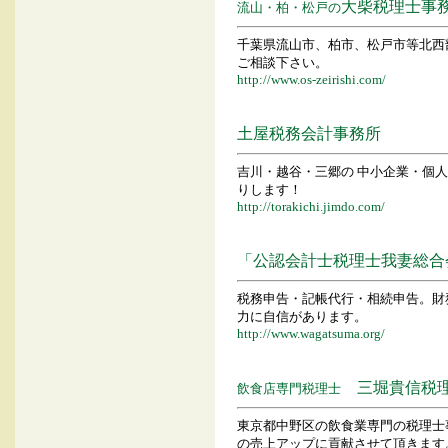
大柴税理士事
流山・柏・松戸の
千葉県流山市、柏市、松戸市等北西
ご相談下さい。
http://www.os-zeirishi.com/
土屋税務会計事務所
吉川・越谷・三郷の 中小企業・個
りします！
http://torakichi.jimdo.com/
「公認会計士税理士我妻総合
税務申告・記帳代行・相続申告。財
力に自信があります。
http://www.wagatsuma.org/
三堀貴信税
飲食店専門税理士
東京都中野区の飲食業専門の税理士
の売上アップに貢献させて頂きます