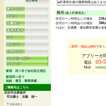
●民事再生後の職業制限はありませ
費用
(個人民事再生）
250,
住宅ローン特則なしの場合
300,
住宅ローン特則ありの場合
※ほか、交通費・通信費等実費が必
ご質問・相談は無料
です！
アプリーガ
03-
電話
Mail
sodan@
新宿・四ツ谷で会社設立登記
新宿四ツ谷で
相続・遺言・事業承継
ご連絡先はこちら
四谷司法事務所
司法書士 加藤 雄一
〒160-0011