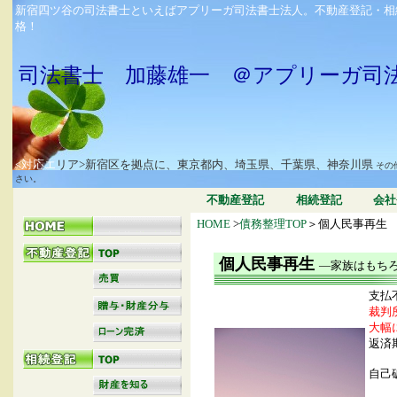
新宿四ツ谷の司法書士といえばアプリーガ司法書士法人。不動産登記・相
格！
司法書士 加藤雄一 ＠アプリーガ司
<対応エ
リア>新宿区を拠点に、東京都内、埼玉県、千葉県、神奈川県
その
さい。
不動産登記
相続登記
会社
HOME
>
債務整理TOP
＞個人民事再生
個人民事再生
―家族はもち
支払
裁判
大幅
返済
自己