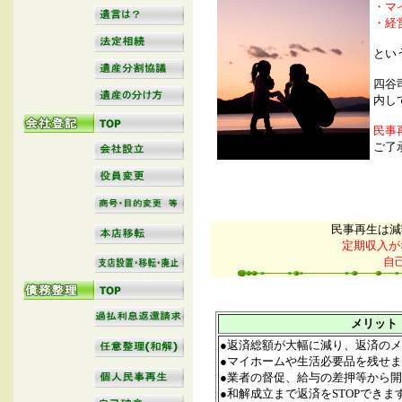
・マ
・経
とい
四谷
内し
民事
ご了
民事再生は減
定期収入が
自
メリット
●返済総額が大幅に減り、返済の
●マイホームや生活必要品を残せま
●業者の督促、給与の差押等から
●和解成立まで返済をSTOPできま