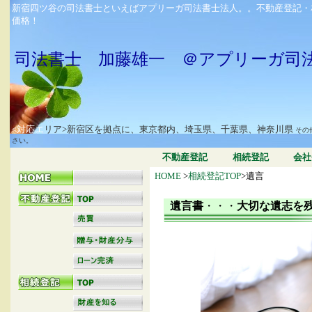
新宿四ツ谷の司法書士といえばアプリーガ司法書士法人。。不動産登記・
価格！
司法書士 加藤雄一 ＠アプリーガ司
<対応エ
リア>新宿区を拠点に、東京都内、埼玉県、千葉県、神奈川県
その
さい。
不動産登記
相続登記
会社
HOME
>
相続登記TOP
>遺言
遺言書
・・・
大切な遺志を