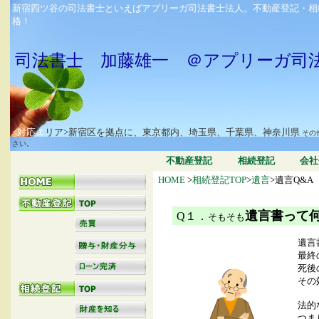
新宿四ツ谷の司法書士といえばアプリーガ司法書士法人。不動産登記・相
格！
司法書士 加藤雄一 ＠アプリーガ司
<対応エ
リア>新宿区を拠点に、東京都内、埼玉県、千葉県、神奈川県
その
さい。
不動産登記
相続登記
会社
HOME
>
相続登記TOP
>
遺言
>遺言
Q&A
遺言書って
Q１．
そもそも
遺言
最終
死後
その
法的
つま