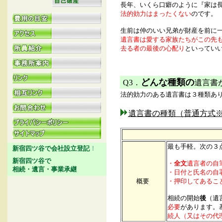
長年、いくら口癖のように『家は
法的効力はまったくない
のです。
生前は仲のいい兄弟が財産を前に
遺言書は愛する家族たちがこの先
去る者の最後の心配り
といってい
どんな種類の
Q3．
遺言書
法的効力のある遺言書は３種類あ
遺言書の種類（普通方式
最も手軽。次の３
新宿四ツ谷で会社設立登記
！
新宿四ツ谷で
・
全文
遺言者の自
相続・遺言・事業承継
・日付と氏名の自
概要
・押印してあるこ
相続の開始
後
（遺
必要
があります。
続人（又はその代