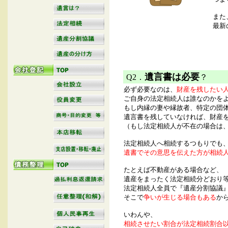
また
最新
遺言書は必要
Q2．
？
必ず必要なのは、
財産を残したい
ご自身の法定相続人は誰なのかを
もし内縁の妻や縁故者、特定の団
遺言書を残していなければ、財産
（もし法定相続人が不在の場合は
法定相続人へ相続するつもりでも
遺書でその意思を伝えた方が相続
たとえば不動産がある場合など、
遺産をまったく法定相続分どおり
法定相続人全員で『遺産分割協議
そこで
争いが生じる場合もある
か
いわんや、
相続させたい割合が法定相続割合