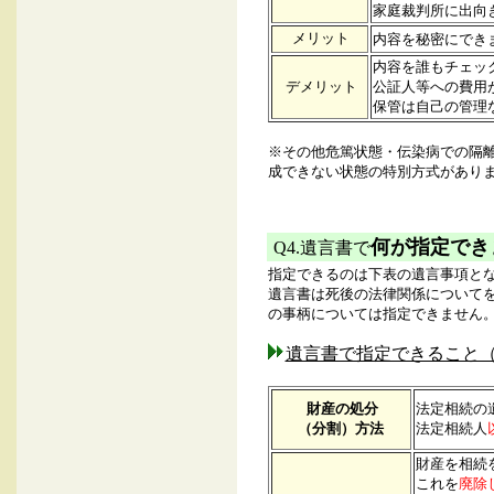
家庭裁判所に出向
メリット
内容を秘密にでき
内容を誰もチェッ
デメリット
公証人等への費用
保管は自己の管理
※その他危篤状態・伝染病での隔
成できない状態の特別方式があり
何が指定でき
Q4.
遺言書で
指定できるのは下表の遺言事項と
遺言書は死後の法律関係について
の事柄については指定できません
遺言書で指定できること
財産の処分
法定相続の
（分割）方法
法定相続人
財産を相続
これを
廃除