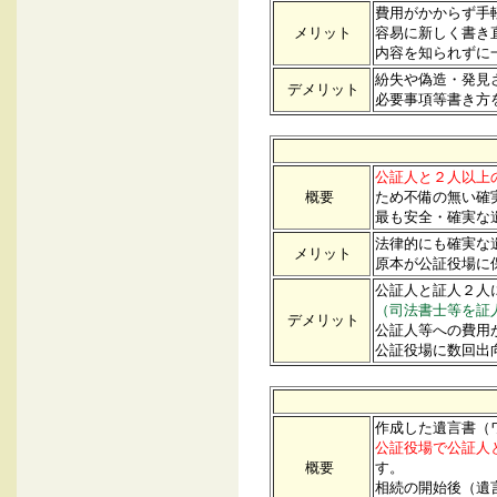
費用がかからず手
メリット
容易に新しく書き
内容を知られずに
紛失や偽造・発見
デメリット
必要事項等書き方
公証人と２人以上
概要
ため不備の無い確
最も安全・確実な
法律的にも確実な
メリット
原本が公証役場に
公証人と証人２人
（司法書士等を証
デメリット
公証人等への費用
公証役場に数回出
作成した遺言書（
公証役場で公証人
概要
す。
相続の開始後（遺