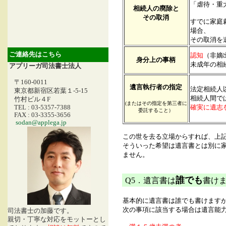
「虐待・重
相続人の廃除と
その取消
すでに家庭
場合、
その取消を
ご連絡先はこちら
認知
（非嫡
身分上の事柄
未成年の相
アプリーガ司法書士法人
〒160-0011
遺言執行者の指定
法定相続人
東京都新宿区若葉１-5-15
相続人間で
竹村ビル４F
(またはその指定を第三者に
確実に遺志
TEL : 03-5357-7388
委託すること）
FAX : 03-3355-3656
sodan@applega.jp
この世を去る立場からすれば、上
そういった希望は遺言書とは別に
ません。
誰でも
Q5．
遺言書は
書け
基本的に遺言書は誰でも書けます
次の事項に該当する場合は遺言能
司法書士の加藤です。
親切・丁寧な対応をモットーとし